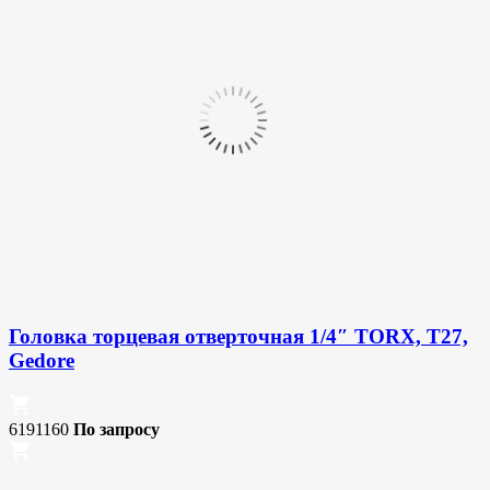
Головка торцевая отверточная 1/4″ TORX, T27,
Gedore
6191160
По запросу