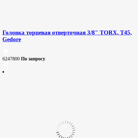
Головка торцевая отверточная 3/8″ TORX, T45,
Gedore
6247800
По запросу