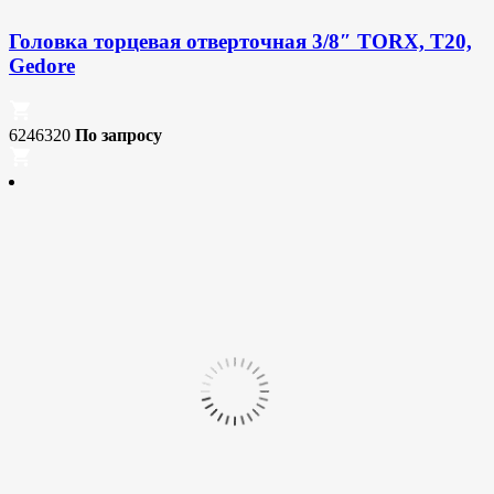
Головка торцевая отверточная 3/8″ TORX, T20,
Gedore
6246320
По запросу