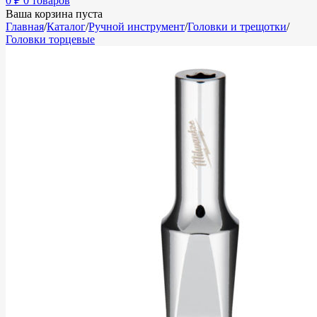
0
₽
0 товаров
Ваша корзина пуста
Главная
/
Каталог
/
Ручной инструмент
/
Головки и трещотки
/
Головки торцевые