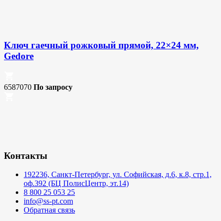
Ключ гаечный рожковый прямой, 22×24 мм,
Gedore
6587070
По запросу
Контакты
192236, Санкт-Петербург, ул. Софийская, д.6, к.8, стр.1,
оф.392 (БЦ ПолисЦентр, эт.14)
8 800 25 053 25
info@ss-pt.com
Обратная связь