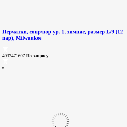
Перчатки, сопр/пор ур. 1, зимние, размер L/9 (12
пар), Milwaukee
4932471607
По запросу