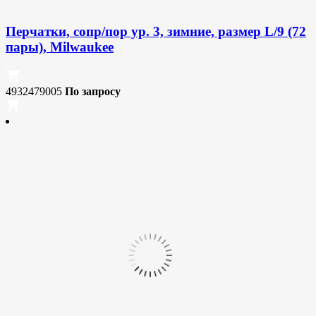
Перчатки, сопр/пор ур. 3, зимние, размер L/9 (72
пары), Milwaukee
4932479005
По запросу