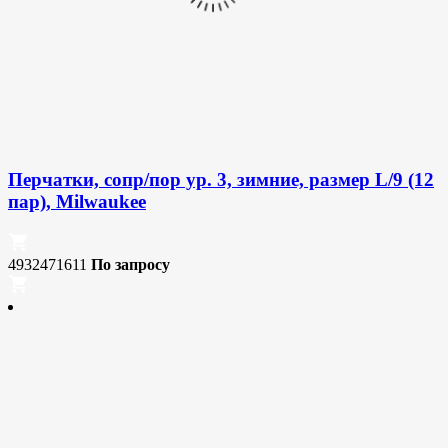
Перчатки, сопр/пор ур. 3, зимние, размер L/9 (12
пар), Milwaukee
4932471611
По запросу