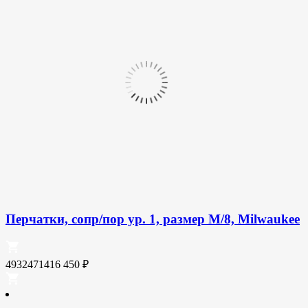
Перчатки, сопр/пор ур. 1, размер M/8, Milwaukee
4932471416
450
₽