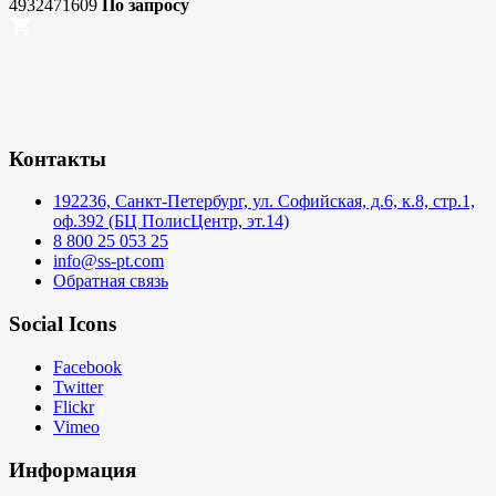
4932471609
По запросу
Контакты
192236, Санкт-Петербург, ул. Софийская, д.6, к.8, стр.1,
оф.392 (БЦ ПолисЦентр, эт.14)
8 800 25 053 25
info@ss-pt.com
Обратная связь
Social Icons
Facebook
Twitter
Flickr
Vimeo
Информация