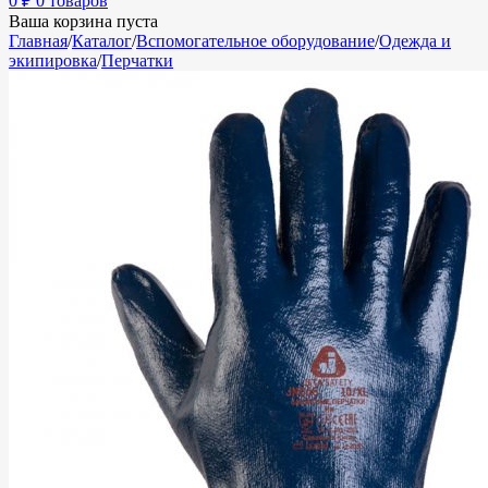
0
₽
0 товаров
Ваша корзина пуста
Главная
/
Каталог
/
Вспомогательное оборудование
/
Одежда и
экипировка
/
Перчатки