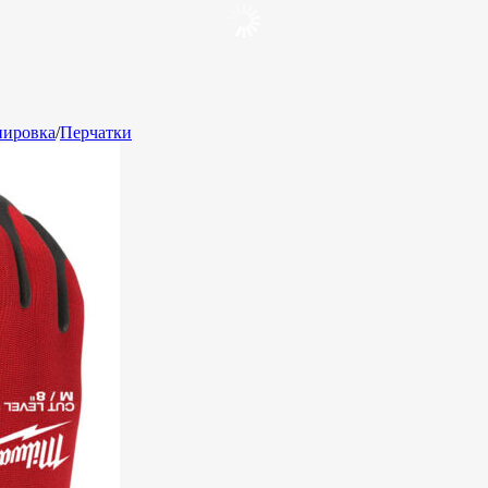
пировка
/
Перчатки