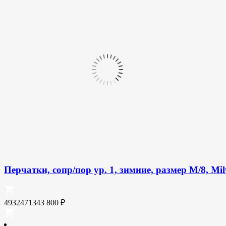
Перчатки, сопр/пор ур. 1, зимние, размер M/8, Mi
4932471343
800
₽