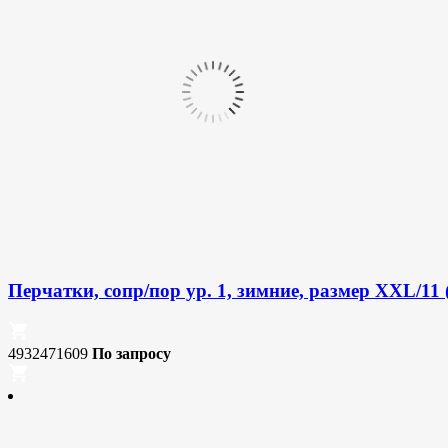
Перчатки, сопр/пор ур. 1, зимние, размер XXL/11 
4932471609
По запросу