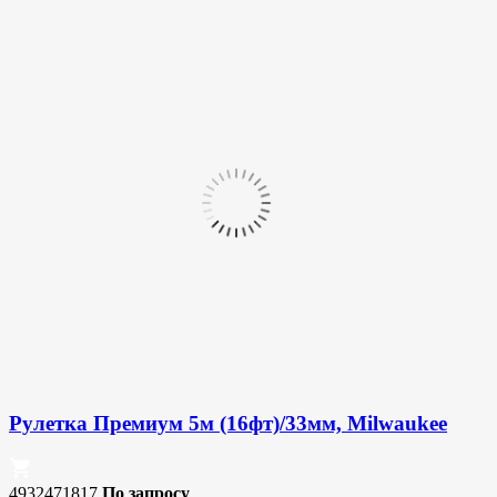
Рулетка Премиум 5м (16фт)/33мм, Milwaukee
4932471817
По запросу