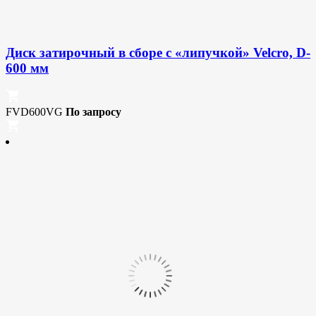
Диск затирочный в сборе с «липучкой» Velcro, D-
600 мм
FVD600VG
По запросу