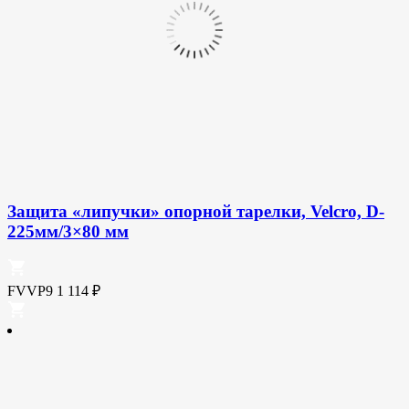
Защита «липучки» опорной тарелки, Velcro, D-
225мм/3×80 мм
FVVP9
1 114
₽