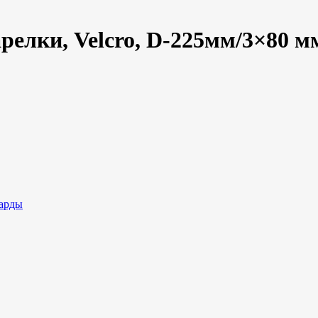
релки, Velcro, D-225мм/3×80 м
чарды