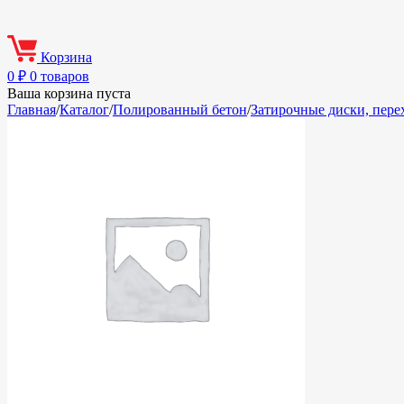
Корзина
0
₽
0 товаров
Ваша корзина пуста
Главная
/
Каталог
/
Полированный бетон
/
Затирочные диски, пере