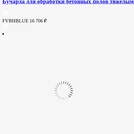
Бучарда для обработки бетонных полов тяжелы
FVBHBLUE
16 706
₽