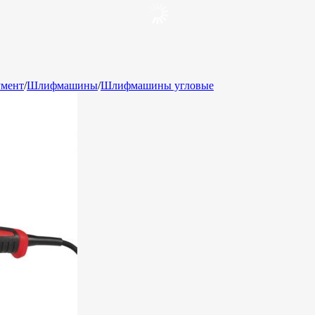
умент
/
Шлифмашины
/
Шлифмашины угловые