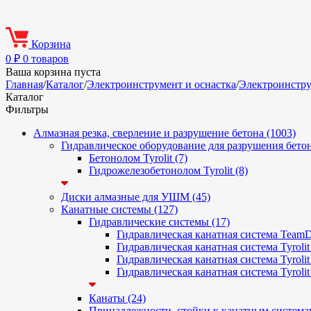
Корзина
0
₽
0 товаров
Ваша корзина пуста
Главная
/
Каталог
/
Электроинструмент и оснастка
/
Электроинстр
Каталог
Фильтры
Алмазная резка, сверление и разрушение бетона (1003)
Гидравлическое оборудование для разрушения бетон
Бетонолом Tyrolit (7)
Гидрожелезобетонолом Tyrolit (8)
Диски алмазные для УШМ (45)
Канатные системы (127)
Гидравлические системы (17)
Гидравлическая канатная система Team
Гидравлическая канатная система Tyroli
Гидравлическая канатная система Tyrolit
Гидравлическая канатная система Tyroli
Канаты (24)
Принадлежности, стойки к канатным системам