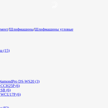
умент
/
Шлифмашины
/
Шлифмашины угловые
а (15)
DiamondPro DS-WS20 (3)
t CCH25P (6)
 SB (6)
t WCU17P (6)
 (82)