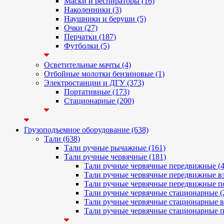
Маски и респираторы (16)
Наколенники (3)
Наушники и беруши (5)
Очки (27)
Перчатки (187)
Футболки (5)
Осветительные мачты (4)
Отбойные молотки бензиновые (1)
Электростанции и ДГУ (373)
Портативные (173)
Стационарные (200)
Грузоподъемное оборудование (638)
Тали (638)
Тали ручные рычажные (161)
Тали ручные червячные (181)
Тали ручные червячные передвижные (4
Тали ручные червячные передвижные вз
Тали ручные червячные передвижные п
Тали ручные червячные стационарные (
Тали ручные червячные стационарные в
Тали ручные червячные стационарные п