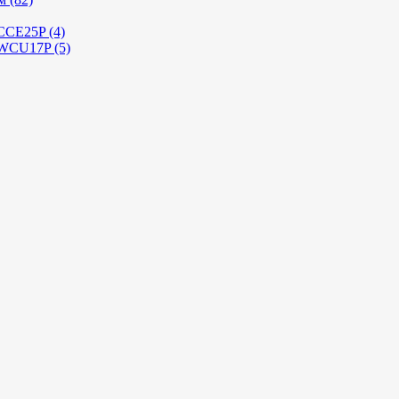
 CCE25P (4)
 WCU17P (5)