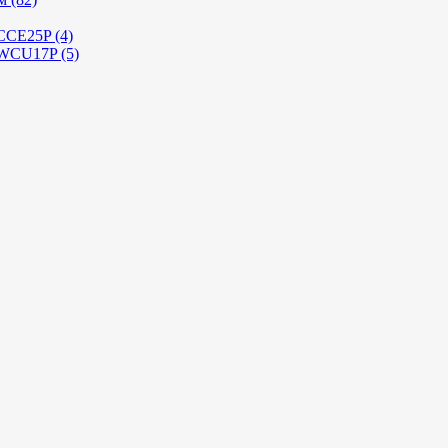
 CCE25P (4)
 WCU17P (5)