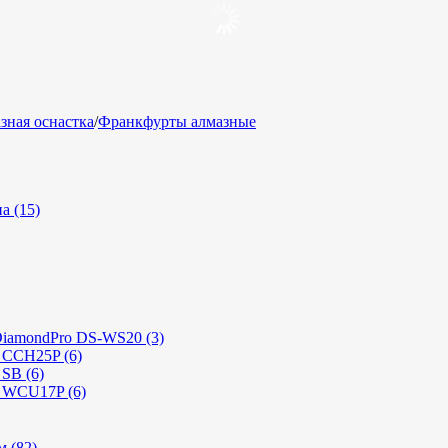
зная оснастка
/
Франкфурты алмазные
а (15)
DiamondPro DS-WS20 (3)
t CCH25P (6)
 SB (6)
t WCU17P (6)
 (82)