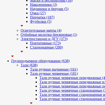
Маски и респираторы (16)
Наколенники (3)
Наушники и беруши (5)
Очки (27)
Перчатки (187)
Футболки (5)
Осветительные мачты (4)
Отбойные молотки бензиновые (1)
Электростанции и ДГУ (373)
Портативные (173)
Стационарные (200)
Грузоподъемное оборудование (638)
Тали (638)
Тали ручные рычажные (161)
Тали ручные червячные (181)
Тали ручные червячные передвижные (4
Тали ручные червячные передвижные вз
Тали ручные червячные передвижные п
Тали ручные червячные стационарные (
Тали ручные червячные стационарные в
Тали ручные червячные стационарные п