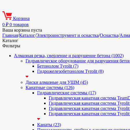
Корзина
0
₽
0 товаров
Ваша корзина пуста
Главная
/
Каталог
/
Электроинструмент и оснастка
/
Оснастка
/
Алма
Каталог
Фильтры
Алмазная резка, сверление и разрушение бетона (1002)
Гидравлическое оборудование для разрушения бетон
Бетонолом Tyrolit (7)
Гидрожелезобетонолом Tyrolit (8)
Диски алмазные для УШМ (45)
Канатные системы (126)
Гидравлические системы (17)
Гидравлическая канатная система Team
Гидравлическая канатная система Tyroli
Гидравлическая канатная система Tyrolit
Гидравлическая канатная система Tyroli
Канаты (23)
Принадлежности, стойки к канатным системам