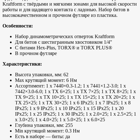
Kraftform с твёрдыми и мягкими зонами для высокой скорости
работы и для щадящего контакта с ладонью. Набор битов в
высококачественном и прочном футляре из пластика.
Особенности:
Набор динамометрических отверток Kraftform
Для битов с шестигранным хвостовиком 1/4"
С битами Hex-Plus, TORX® и TORX PLUS®
В прочном футляре
Характеристики:
Высота упаковки, мм: 62
Max крутящий момент: 6 Нм
Ассортимент: 1 x 7440×0.3-1.2; 1 x 7441×1.2-3.0; 1 x
7442×3.0-6.0; 1 x TX 6×25; 1 x TX 7×25; 1 x TX 8×25; 1 x
TX 9×25; 1 x TX 10×25; 1 x TX 15×25; 1 x TX 20×25; 1 x
TX 25×25; 1 x TX 30×25; 1 x 6 IPx25; 1 x 7 IPx25; 1 x 8
IPx25; 1 x 9 IPx25; 1 x 10 IPx25; 1 x 15 IPx25; 1 x 20
IPx25; 1 x 25 IPx25; 1 x 30 IPx25; 1 x 2.0×25; 1 x 2.5×25; 1
x 3.0×25; 1 x 4.0×25; 1 x 5.0×25; 1 x 6.0×25
Глубина упаковки, мм: 255
Min крутящий момент: 0.3 Нм
Есть в наборе — биты: да