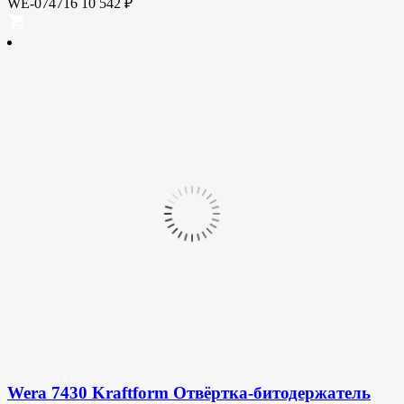
WE-074716
10 542
₽
Wera 7430 Kraftform Отвёртка-битодержатель