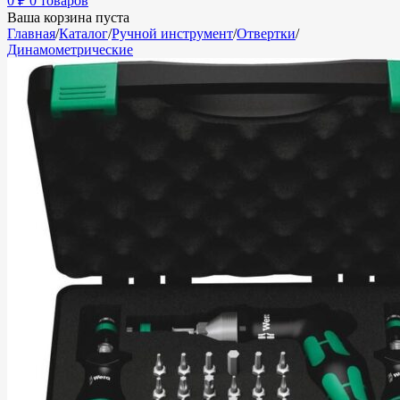
0
₽
0 товаров
Ваша корзина пуста
Главная
/
Каталог
/
Ручной инструмент
/
Отвертки
/
Динамометрические