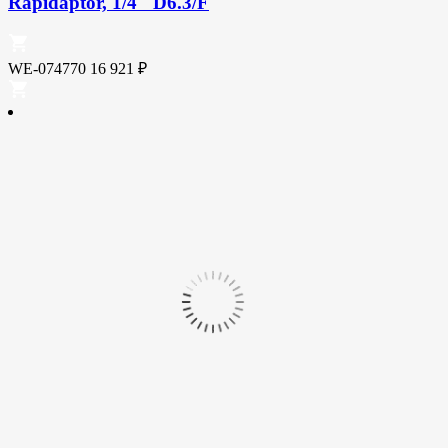
Rapidaptor, 1/4" D6.3/F
WE-074770
16 921
₽