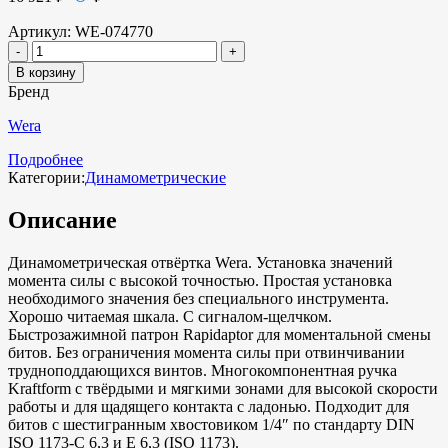
Артикул:
WE-074770
В корзину
Бренд
Wera
Подробнее
Категории:
Динамометрические
Описание
Динамометрическая отвёртка Wera. Установка значений
момента силы с высокой точностью. Простая установка
необходимого значения без специального инструмента.
Хорошо читаемая шкала. С сигналом-щелчком.
Быстрозажимной патрон Rapidaptor для моментальной смены
битов. Без ограничения момента силы при отвинчивании
трудноподдающихся винтов. Многокомпонентная ручка
Kraftform с твёрдыми и мягкими зонами для высокой скорости
работы и для щадящего контакта с ладонью. Подходит для
битов с шестигранным хвостовиком 1/4″ по стандарту DIN
ISO 1173-C 6,3 и E 6,3 (ISO 1173).