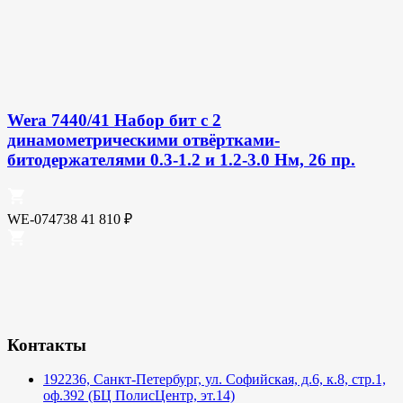
Wera 7440/41 Набор бит с 2
динамометрическими отвёртками-
битодержателями 0.3-1.2 и 1.2-3.0 Нм, 26 пр.
WE-074738
41 810
₽
Контакты
192236, Санкт-Петербург, ул. Софийская, д.6, к.8, стр.1,
оф.392 (БЦ ПолисЦентр, эт.14)