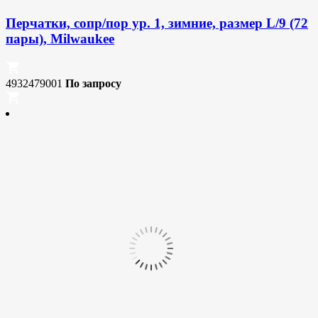
Перчатки, сопр/пор ур. 1, зимние, размер L/9 (72
пары), Milwaukee
4932479001
По запросу