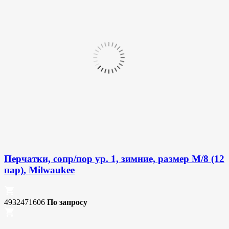
Перчатки, сопр/пор ур. 1, зимние, размер M/8 (12
пар), Milwaukee
4932471606
По запросу