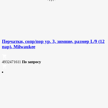
Перчатки, сопр/пор ур. 3, зимние, размер L/9 (12
пар), Milwaukee
4932471611
По запросу