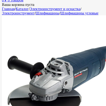
0
₽
0 товаров
Ваша корзина пуста
Главная
/
Каталог
/
Электроинструмент и оснастка
/
Электроинструмент
/
Шлифмашины
/
Шлифмашины угловые