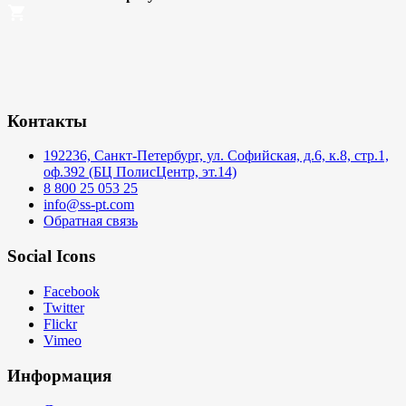
Контакты
192236, Санкт-Петербург, ул. Софийская, д.6, к.8, стр.1,
оф.392 (БЦ ПолисЦентр, эт.14)
8 800 25 053 25
info@ss-pt.com
Обратная связь
Social Icons
Facebook
Twitter
Flickr
Vimeo
Информация